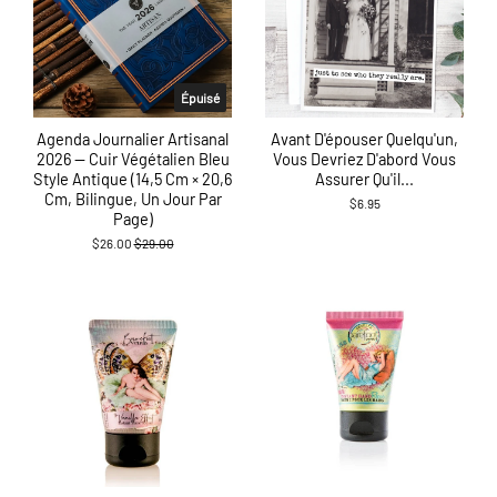
Épuisé
Agenda Journalier Artisanal
Avant D'épouser Quelqu'un,
2026 — Cuir Végétalien Bleu
Vous Devriez D'abord Vous
Style Antique (14,5 Cm × 20,6
Assurer Qu'il...
Cm, Bilingue, Un Jour Par
$6.95
Page)
Prix
$26.00
$29.00
régulier