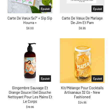
Épuisé
Épuisé
Carte De Vœux 5x7" « Sip Sip
Carte De Vœux De Mariage
Hourra »
De Jim Et Pam
$6.00
$6.95
Épuisé
Épuisé
Gingembre Sauvage Et
Kit/mélange Pour Cocktails
Orange Douce | Gel Douche
Artisanaux 32 Oz - New
Nettoyant Pour Les Mains Et
Fashioned
Le Corps
$24.95
$19.95