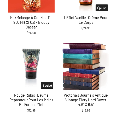
Épuisé
Kit/mélange À Cocktail De
L'Effet Vanille | Crème Pour
950 Ml (32 Oz) - Bloody
Le Corps
Caesar
$24.95
$25.00
Épuisé
Rouge Rubis | Baume
Victoria's Journals Antique
Réparateur Pour Les Mains
Vintage Diary Hard Cover
En Format Mini
4.6" X 6.5"
$12.95
$15.95